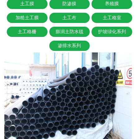
土工膜
防渗膜
养殖膜
加糙土工膜
土工布
土工格室
土工格栅
膨润土防水毯
护坡绿化系列
渗排水系列